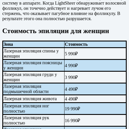
систему в аппарате. Когда LightSheer обнаруживает волосяной
фолликул, он точечно действует и нагревает лучом его
стержень, что оказывает пагубное влияние на фолликулу. В
результате этого она полностью разрушается.
Стоимость эпиляции для женщин
Зона
Стоимость
Лазерная эпиляция спины у
5 990₽
женщин
Лазерная эпиляция поясницы
4 990₽
у женщин
Лазерная эпиляция груди у
3 990₽
женщин
Лазерная эпиляция
4 490₽
подмышечной области
Лазерная эпиляция живота
4 490₽
Лазерная эпиляция ног
19 990₽
полностью
Лазерная эпиляция рук
16 990₽
полностью