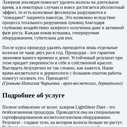
Лазерная эпиляция помогает удалить волосы на длительное
время, а в некоторых случаях и вовсе достигается абсолютный
эффект, то есть волосяные фолликулы разрушаются и
"покидают" пациента навсегда. Это возможно вследствие
процесса тотального разрушения луковиц благодаря
глубокому воздействию лазерного излучения даже в активной
фазе роста. Каждая новая вспышка, генерируемая
оборудованием, губительна для них.
После курса процедур удалять приходится лишь отдельные
волоски не чаще двух раз в год. Процедура - это гарантия
экономии вашего времени и денег. Устойчивый результат при
этом придает уверенности в себе и собственной красоте.
Выглядеть безупречно не так сложно, как кажется. Наши
врачи-косметологи и дерматологи с большим опытом работы
помогут осознать это. Приходите!
(Громыко Наталия Чарыевна
- врач-косметолог, дерматолог)
Подробнее об услуге
Полное избавление от волос лазером LightSheer Duet - это
безболезненная процедура. Проводится она на специальном
сертифицированном косметологическом оборудовании.
Результат - гладкое тело, на котором волосы больше не растут.